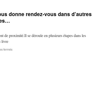
vous donne rendez-vous dans d’autres
les…
t de proximité.Il se déroule en plusieurs étapes dans les
 livre
sur
es fermés
Le
Festival
du
Livre
vous
donne
rendez-
vous
dans
d’autres
communes
de
Bruxelles…