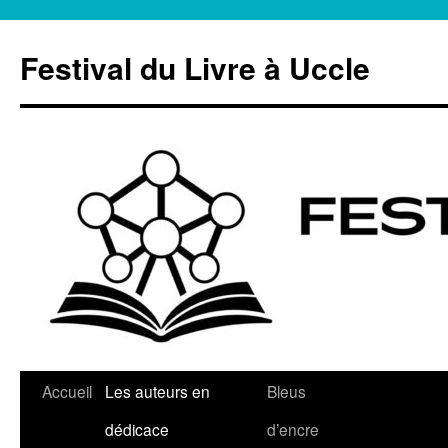
Aller
au
Festival du Livre à Uccle
contenu
Accueil
Les auteurs en
Bleus
dédicace
d’encre