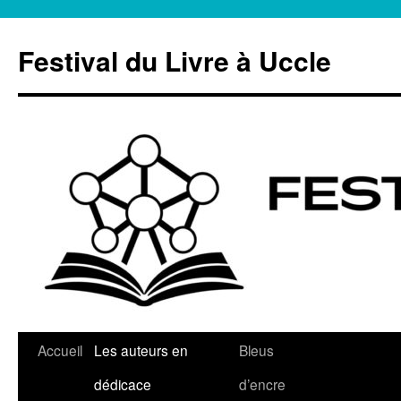
Aller
au
Festival du Livre à Uccle
contenu
Accueil
Les auteurs en
Bleus
dédicace
d’encre