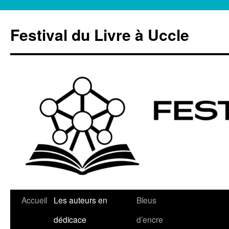
Aller
au
Festival du Livre à Uccle
contenu
Accueil
Les auteurs en
Bleus
dédicace
d’encre